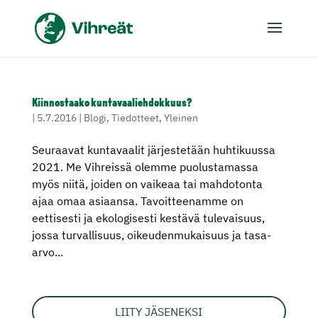
Kiinnostaako kuntavaaliehdokkuus?
|
5.7.2016
|
Blogi
,
Tiedotteet
,
Yleinen
Seuraavat kuntavaalit järjestetään huhtikuussa
2021. Me Vihreissä olemme puolustamassa
myös niitä, joiden on vaikeaa tai mahdotonta
ajaa omaa asiaansa. Tavoitteenamme on
eettisesti ja ekologisesti kestävä tulevaisuus,
jossa turvallisuus, oikeudenmukaisuus ja tasa-
arvo...
LIITY JÄSENEKSI