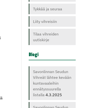
Tykkää ja seuraa
Liity vihreisiin
Tilaa vihreiden
i
uutiskirje
Blogi
Savonlinnan Seudun
Vihreät lähtee kevään
kuntavaaleihin
ennätyssuurella
listalla
4.3.2025
lä
Savonlinnan Seudun