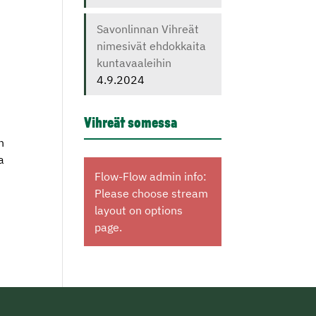
Savonlinnan Vihreät
nimesivät ehdokkaita
kuntavaaleihin
4.9.2024
Vihreät somessa
n
a
Flow-Flow admin info:
Please choose stream
layout on options
page.