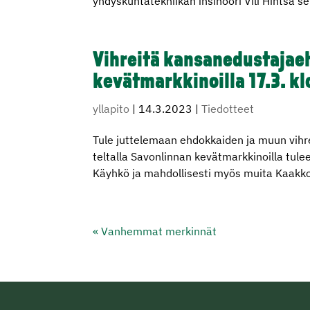
yhdyskuntatekniikan insinööri Vili Hintsa se
Vihreitä kansanedustajae
kevätmarkkinoilla 17.3. klo
yllapito
|
14.3.2023
|
Tiedotteet
Tule juttelemaan ehdokkaiden ja muun vih
teltalla Savonlinnan kevätmarkkinoilla tu
Käyhkö ja mahdollisesti myös muita Kaakkoi
« Vanhemmat merkinnät