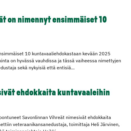
ät on nimennyt ensimmäiset 10
ensimmäiset 10 kuntavaaliehdokastaan kevään 2025
inta on hyvässä vauhdissa ja tässä vaiheessa nimettyjen
staja sekä nykyisiä että entisiä...
sivät ehdokkaita kuntavaaleihin
ontuneet Savonlinnan Vihreät nimesivät ehdokkaita
ttiin veteraanikansanedustaja, toimittaja Heli Järvinen,