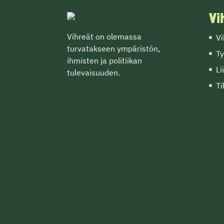
Vi
Vihreät on olemassa
Vi
turvatakseen ympäristön,
Ty
ihmisten ja politiikan
Li
tulevaisuuden.
Ti