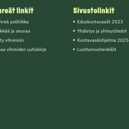
hreät linkit
Sivustolinkit
hreä politiikka
Eduskuntavaalit 2023
kkää ja seuraa
Yhdistys ja yhteystiedot
ity vihreisiin
Kuntavaaliohjelma 2025
laa vihreiden uutiskirje
Luottamushenkilöt