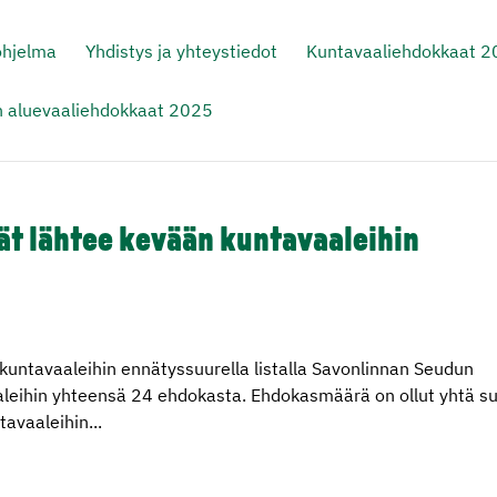
ohjelma
Yhdistys ja yhteystiedot
Kuntavaaliehdokkaat 
n aluevaaliehdokkaat 2025
ät lähtee kevään kuntavaaleihin
kuntavaaleihin ennätyssuurella listalla Savonlinnan Seudun
leihin yhteensä 24 ehdokasta. Ehdokasmäärä on ollut yhtä su
avaaleihin...