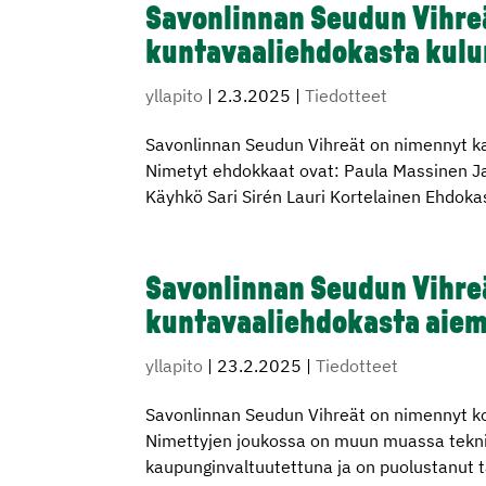
Savonlinnan Seudun Vihre
kuntavaaliehdokasta kulu
yllapito
|
2.3.2025
|
Tiedotteet
Savonlinnan Seudun Vihreät on nimennyt k
Nimetyt ehdokkaat ovat: Paula Massinen Jar
Käyhkö Sari Sirén Lauri Kortelainen Ehdoka
Savonlinnan Seudun Vihre
kuntavaaliehdokasta aiemp
yllapito
|
23.2.2025
|
Tiedotteet
Savonlinnan Seudun Vihreät on nimennyt ko
Nimettyjen joukossa on muun muassa tekniika
kaupunginvaltuutettuna ja on puolustanut t