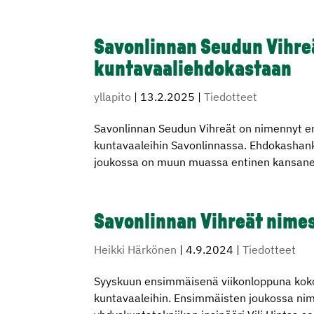
Savonlinnan Seudun Vihre
kuntavaaliehdokastaan
yllapito
|
13.2.2025
|
Tiedotteet
Savonlinnan Seudun Vihreät on nimennyt 
kuntavaaleihin Savonlinnassa. Ehdokashank
joukossa on muun muassa entinen kansanedu
Savonlinnan Vihreät nime
Heikki Härkönen
|
4.9.2024
|
Tiedotteet
Syyskuun ensimmäisenä viikonloppuna koko
kuntavaaleihin. Ensimmäisten joukossa nime