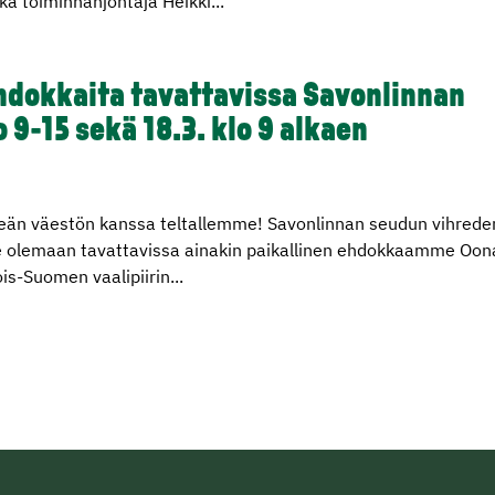
kä toiminnanjohtaja Heikki...
hdokkaita tavattavissa Savonlinnan
 9-15 sekä 18.3. klo 9 alkaen
reän väestön kanssa teltallemme! Savonlinnan seudun vihrede
lee olemaan tavattavissa ainakin paikallinen ehdokkaamme Oon
s-Suomen vaalipiirin...